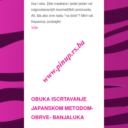
lica i oka. Zato maskara i jeste jedan od
najprodavanijih kozmetičkih proizvoda.
Ali, šta ako one rastu “na dole”? Mini val
trepavica, probajte!
Više
OBUKA ISCRTAVANJE
JAPANSKOM METODOM-
OBRVE- BANJALUKA