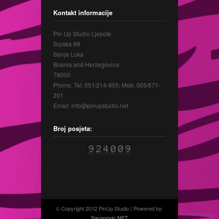
Kontakt informacije
Pin Up Studio Ljepote
Srpska 99
Banja Luka
Bosnia and Herzegovina
78000
Phone: Tel: 051/214-855; Mob: 065/671-
201
Email: info@pinupstudio.net
Broj posjeta:
© Copyright 2012 PinUp Studio | Powered by:
Savanovic.NET