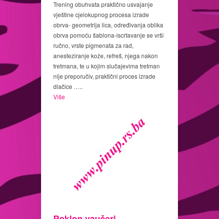
Trening obuhvata praktično usvajanje
vještine cjelokupnog procesa izrade
obrva- geometrija lica, određivanja oblika
obrva pomoću šablona-iscrtavanje se vrši
ručno, vrste pigmenata za rad,
anesteziranje kože, refreš, njega nakon
tretmana, te u kojim slučajevima tretman
nije preporučiv, praktični proces izrade
dlačice …..
Više
Poklon vaučeri