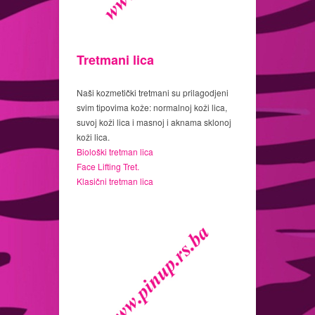
Tretmani lica
Naši kozmetički tretmani su prilagodjeni
svim tipovima kože: normalnoj koži lica,
suvoj koži lica i masnoj i aknama sklonoj
koži lica.
Biološki tretman lica
Face Lifting Tret.
Klasični tretman lica