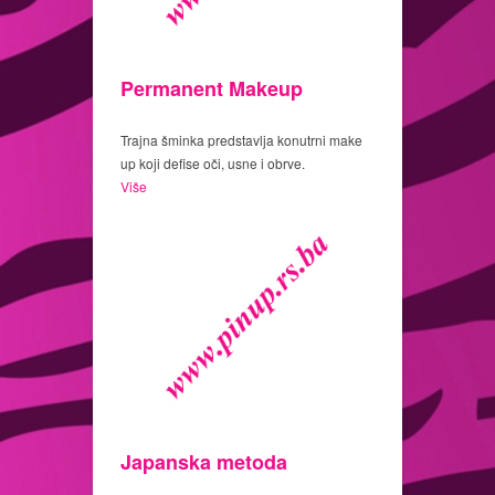
Permanent Makeup
Trajna šminka predstavlja konutrni make
up koji defise oči, usne i obrve.
Više
Japanska metoda