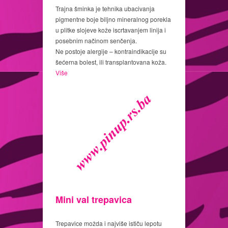
Trajna šminka je tehnika ubacivanja
pigmentne boje biljno mineralnog porekla
u plitke slojeve kože iscrtavanjem linija i
posebnim načinom senčenja.
Ne postoje alergije – kontraindikacije su
šećerna bolest, ili transplantovana koža.
Više
Mini val trepavica
Trepavice možda i najviše ističu lepotu