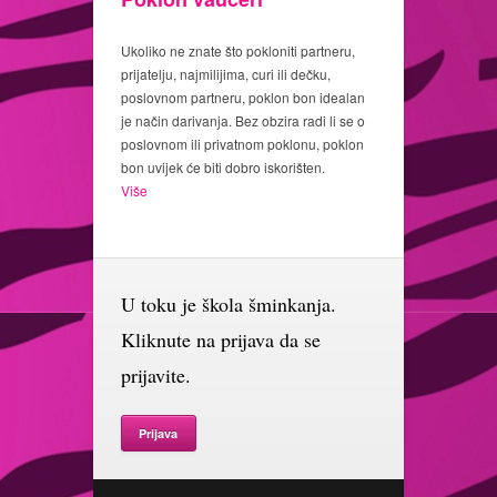
Ukoliko ne znate što pokloniti partneru,
prijatelju, najmilijima, curi ili dečku,
poslovnom partneru, poklon bon idealan
je način darivanja. Bez obzira radi li se o
poslovnom ili privatnom poklonu, poklon
bon uvijek će biti dobro iskorišten.
Više
U toku je škola šminkanja.
Kliknute na prijava da se
prijavite.
Prijava