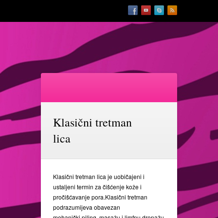
Klasični tretman
lica
Klasični tretman lica je uobičajeni i
ustaljeni termin za čišćenje kože i
pročišćavanje pora.Klasični tretman
podrazumijeva obavezan
mehanički piling,,masažu i limfnu drenažu