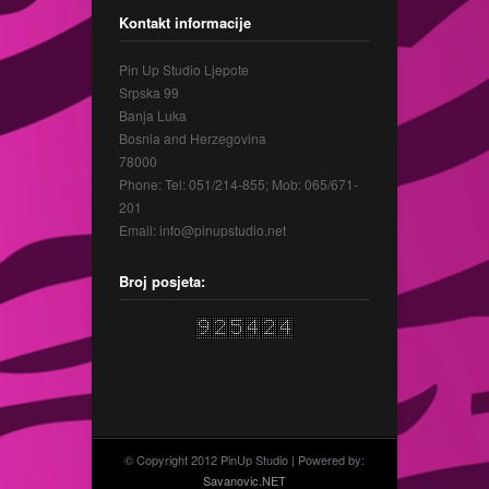
Kontakt informacije
Pin Up Studio Ljepote
Srpska 99
Banja Luka
Bosnia and Herzegovina
78000
Phone: Tel: 051/214-855; Mob: 065/671-
201
Email: info@pinupstudio.net
Broj posjeta:
© Copyright 2012 PinUp Studio | Powered by:
Savanovic.NET