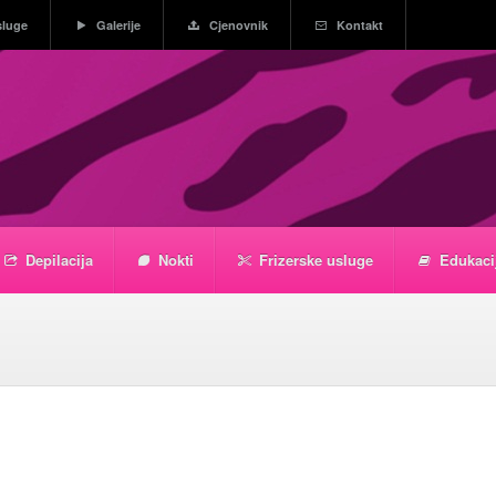
sluge
Galerije
Cjenovnik
Kontakt
Depilacija
Nokti
Frizerske usluge
Edukaci