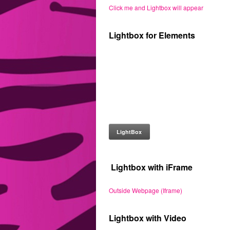
Click me and Lightbox will appear
Lightbox for Elements
LightBox
Lightbox with iFrame
Outside Webpage (Iframe)
Lightbox with Video