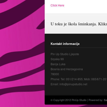
Click Here
U toku je škola šminkanja. Kliknu
Kontakt informacije
Pin Up Studio Ljepote
Srpska 99
Banja Luka
Bosnia and Herzegovina
78000
Phone: Tel: 051/214-855; Mob: 065/671-20
Email: info@pinupstudio.net
© Copyright 2012 PinUp Studio | Powered by:
Sa