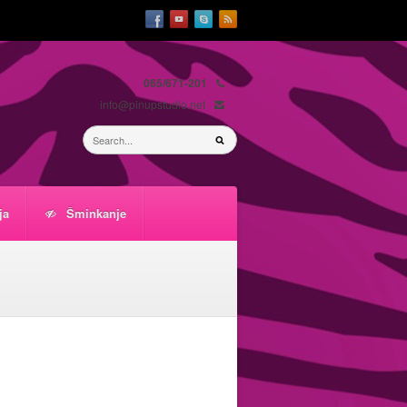
065/671-201
info@pinupstudio.net
ja
Šminkanje