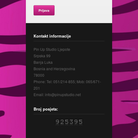
Prijava
Kontakt informacije
Pin Up Studio Ljepote
Srpska 99
Banja Luka
Bosnia and Herzegovina
78000
Phone: Tel: 051/214-855; Mob: 065/671-
201
Email: info@pinupstudio.net
Broj posjeta: