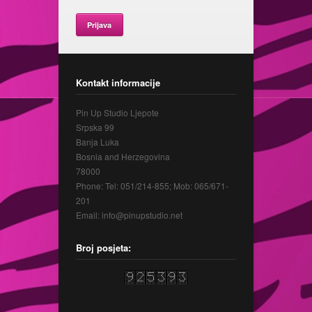
Prijava
Kontakt informacije
Pin Up Studio Ljepote
Srpska 99
Banja Luka
Bosnia and Herzegovina
78000
Phone: Tel: 051/214-855; Mob: 065/671-
201
Email: info@pinupstudio.net
Broj posjeta: