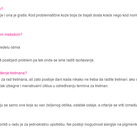
o?
lje i ona je gratis. Kod problematične kože boja će trajati dosta kraće nego kod nor
skom metodom?
predelu obrva
i postojeći problem pa tek onda se sme raditi iscrtavanje.
ođenje tretmana?
a rad tretmana, ali zato postoje dani kada nikako ne treba da radite tretman: ako st
čak izbegne i menstrualni ciklus u određivanju termina za tretman.
aju se samo one koje su van željenog oblika, ostatak ostaje, a crtanje se vrši između
oristi u radu je za jednokratnu upotrebu. Ne postoji mogućnost alergije na pigment