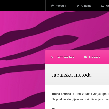
Početna
O nama
U
Tretmani lica
Masaža
Japanska metoda
Trajna šminka
je tehnika ubacivanjapigmen
Ne postoje alergije – kontraindikacije su še