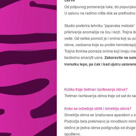
Obrve
Od potpunog pomeranja luka, do popunjavanja 
U salonu ne radimo ništa dok se prethodno ob
Studio preferira tehniku “japanska metoda” (
prikrivanje anomalija na licu i koži. Trajna
veđe. Od velike pomoći je i onima koji su po
obrve, osobama koje su prošle hemoterapiju, 
Trajna šminka pomaže onima koji imaju male
bezbolno smanjiti usne.
Zaboravite na sate
trenutku lepo, pa čak i kad ujutru ustanete
Koliko traje tretman iscrtavanja obrva?
Tretman iscrtavanja obrva traje od sat do sa
Koko se određuje oblik i simetrija obrva?
Simetrija obrva se izračunava aparatom u st
Područje čela prekriveno je mnoštvom mimičn
obično je jedna obrva podignutija od druge 
opušteno.