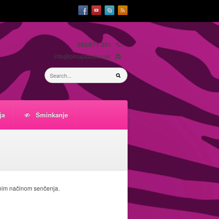
065/671-201
info@pinupstudio.net
ja
Šminkanje
ebnim načinom senčenja.