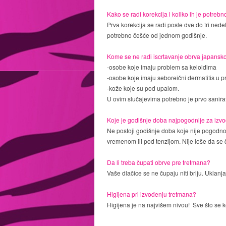
Kako se radi korekcija i koliko ih je potrebn
Prva korekcija se radi posle dve do tri nede
potrebno češće od jednom godišnje.
Kome se ne radi iscrtavanje obrva japan
-osobe koje imaju problem sa keloidima
-osobe koje imaju seboreični dermatitis u 
-kože koje su pod upalom.
U ovim slučajevima potrebno je prvo sanirat
Koje je godišnje doba najpogodnije za izv
Ne postoji godišnje doba koje nije pogodno z
vremenom ili pod tenzijom. Nije loše da se 
Da li treba čupati obrve pre tretmana?
Vaše dlačice se ne čupaju niti briju. Uklanj
Higijena pri izvođenju tretmana?
Higijena je na najvišem nivou! Sve što se k