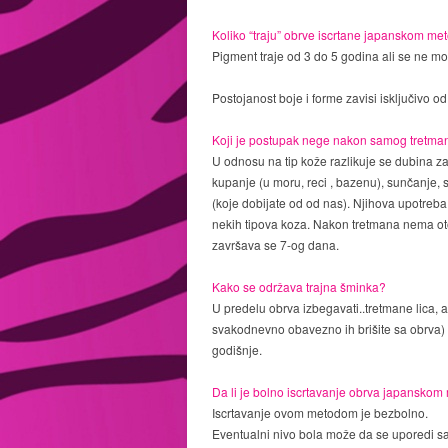
Koliko “traju” obrve iscrtane japanskom m
Pigment traje od 3 do 5 godina ali se ne mo
Postojanost boje i forme zavisi isključivo o
Koji je postupak nege nakon samog tretma
U odnosu na tip kože razlikuje se dubina za
kupanje (u moru, reci , bazenu), sunčanje,
(koje dobijate od od nas). Njihova upotreb
nekih tipova koza. Nakon tretmana nema otok
završava se 7-og dana.
Kako se održava trajna šminka?
U predelu obrva izbegavati..tretmane lica, 
svakodnevno obavezno ih brišite sa obrva) .
godišnje.
Da li je bolno iscrtavanje obrva japansko
Iscrtavanje ovom metodom je bezbolno.
Eventualni nivo bola može da se uporedi sa