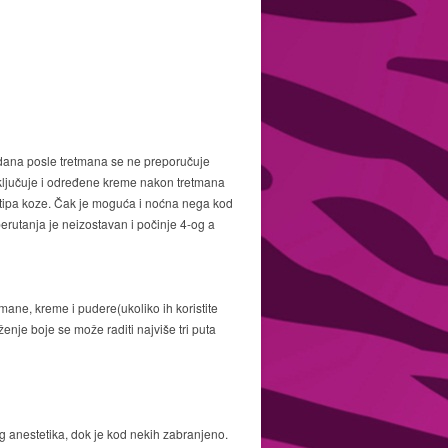
i dana posle tretmana se ne preporučuje
uključuje i određene kreme nakon tretmana
 tipa koze. Čak je moguća i noćna nega kod
erutanja je neizostavan i počinje 4-og a
mane, kreme i pudere(ukoliko ih koristite
enje boje se može raditi najviše tri puta
 anestetika, dok je kod nekih zabranjeno.