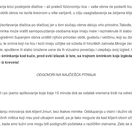
kroz postojeće dlačice – ali prateći fizionomiju lica – vaše obrve će podariti licu 
lik obrva ne iscrta kreonom u više varijanti, u cilju usaglašavanja sa željama klij
iscrtavanje dlačica po dlačica) jer u tom slučaju obrve deluju vrlo prirodno.Takođe
 šminka može vratiti samopouzdanje osobama koje imaju male i razmaknute ili slabo i
grešnim čupanjem obrva uništili njihov prirodan oblik, gustoću i veličinu, koji su zb
te onima koji na licu i koži imaju ožiljke od ozleda ili hirurških zahvata.Mnoge že
, spuštene ili slabo izražene usne da ih vizualno povećaju i ulepšaju svoj izgled.
 šminkanja kod kuće, pred svki izlazak iz iste, sa trajnom šminkom koja izgle
 iz kreveta!
ODGOVORI NA NAJČEŠĆA PITANJA
t i po (samo aplikovanje boje traje 15 minuta dok se ostatak vremena troši na određi
anju mirovanja dok klijent žmuri, bez ikakve mimike. Odstupanja u visini i dužini 
ih mišica koji nisu pod uticajem svesti, pa je tako moguće da kad klijent otvori o
, kada smo tužni one mogu biti podignutih početaka u različitim visinama. Zato se s