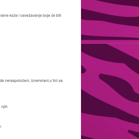
malne kože i osvežavanje boje će biti
e neraspoloženi, iznervirani,u frci sa
 njih.
e.