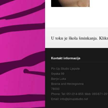
U toku je škola šminkanja. Kliknu
Kontakt informacije
Pin Up Studio Ljepote
Srpska 99
Banja Luka
Bosnia and Herzegovina
78000
Phone: Tel: 051/214-855; Mob: 065/671-20
Email: info@pinupstudio.net