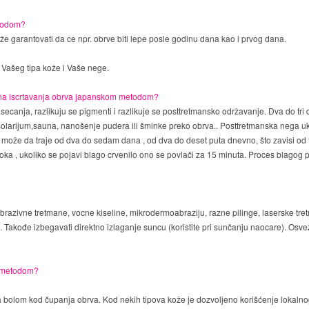
etodom?
že garantovati da ce npr. obrve biti lepe posle godinu dana kao i prvog dana.
d Vašeg tipa kože i Vaše nege.
na iscrtavanja obrva japanskom metodom?
secanja, razlikuju se pigmenti i razlikuje se posttretmansko održavanje. Dva do tr
 solarijum,sauna, nanošenje pudera ili šminke preko obrva.. Posttretmanska nega 
a može da traje od dva do sedam dana , od dva do deset puta dnevno, što zavisi od
a , ukoliko se pojavi blago crvenilo ono se povlači za 15 minuta. Proces blagog p
abrazivne tretmane, vocne kiseline, mikrodermoabraziju, razne pilinge, laserske tret
 Takođe izbegavati direktno izlaganje suncu (koristite pri sunčanju naocare). Osvež
m metodom?
 bolom kod čupanja obrva. Kod nekih tipova kože je dozvoljeno korišćenje lokalnog