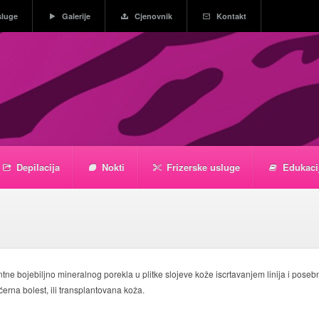
sluge
Galerije
Cjenovnik
Kontakt
Depilacija
Nokti
Frizerske usluge
Edukaci
tne bojebiljno mineralnog porekla u plitke slojeve kože iscrtavanjem linija i pos
ćerna bolest, ili transplantovana koža.