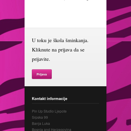
U toku je škola šminkanja.
Kliknute na prijava da se
prijavite.
Prijava
Kontakt informacije
Pin Up Studio Ljepote
Srpska 99
Banja Luka
Bosnia and Herzegovina