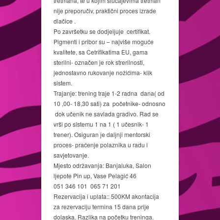
tretmana, te u kojim slučajevima tretman
nije preporučiv, praktični proces izrade
dlačice .
Po završetku se dodjeljuje certifikat.
Pigmenti i pribor su – najviše moguće
kvalitete, sa Cetrifikatima EU, gama
sterilni- označen je rok strerilnosti,
jednostavno rukovanje nožićima- klik
sistem.
Trajanje: trening traje 1-2 radna dana( od
10 ,00- 18,30 sati) za početnike- odnosno
dok učenik ne savlada gradivo. Rad se
vrši po sistemu 1 na 1 ( 1 učesnik- 1
trener). Osiguran je daljnji mentorski
proces- praćenje polaznika u radu i
savjetovanje.
Mjesto održavanja: Banjaluka, Salon
ljepote Pin up, Vase Pelagić 46
051 346 101 065 71 201
Rezervacija i uplata:: 500KM akontacija
za rezervaciju termina 15 dana prije
dolaska. Razlika na početku treninga.